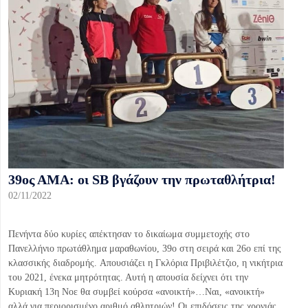
39ος ΑΜΑ: οι SB βγάζουν την πρωταθλήτρια!
02/11/2022
Πενήντα δύο κυρίες απέκτησαν το δικαίωμα συμμετοχής στο
Πανελλήνιο πρωτάθλημα μαραθωνίου, 39ο στη σειρά και 26ο επί της
κλασσικής διαδρομής. Aπουσιάζει η Γκλόρια Πριβιλέτζιο, η νικήτρια
του 2021, ένεκα μητρότητας. Αυτή η απουσία δείχνει ότι την
Κυριακή 13η Νοε θα συμβεί κούρσα «ανοικτή»…Ναι, «ανοικτή»
αλλά για περιορισμένο αριθμό αθλητριών! Οι επιδόσεις της χρονιάς,