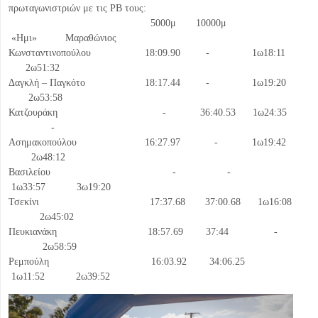
πρωταγωνιστριών με τις ΡΒ τους:
5000μ 10000μ
«Ημι» Μαραθώνιος
Κωνσταντινοπούλου 18:09.90 - 1ω18:11
2ω51:32
Δαγκλή – Παγκότο 18:17.44 - 1ω19:20
2ω53:58
Κατζουράκη - 36:40.53 1ω24:35
-
Ασημακοπούλου 16:27.97 - 1ω19:42
2ω48:12
Βασιλείου - -
1ω33:57 3ω19:20
Τσεκίνι 17:37.68 37:00.68 1ω16:08
2ω45:02
Πευκιανάκη 18:57.69 37:44 -
2ω58:59
Ρεμπούλη 16:03.92 34:06.25
1ω11:52 2ω39:52