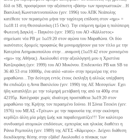
δλδ οι SB, προσφέρουν την αξιόπιστη «βάση» των προγνωστικών…Η
Βασιλική Κωνσταντινοπούλου (γεν: 1996) του ΑΠΚ Νεάπολης
κατέθεσε τον περασμένο μήνα την ταχύτερη επίδοση στον «ημι» =
1ω18:11 στη Θεσσαλονίκη (15 Οκτ). Την επόμενη ημέρα η πολύπειρη
Φωτεινή Δαγκλή – Παγκότο (γεν: 1985) του ΑΟ «Κάλλιστος»
σημείωσε νέα ΡΒ με 1ω19:20 στον αγώνα του Μαραθώνα. Οι δύο
ικανότατες δρομείς προφανώς θα μονομαχήσουν για τον τίτλο με την
Κατερίνα Ασημακοπούλου στην…αναμονή (1ω19:42 στον χιονισμένο
«ημι» της Αθήνας). Ακολουθεί στην αξιολόγησή μου η Χριστίνα
Κατζουράκη (γεν: 1999) του ΑΟ Μυκόνου. Επιδεικνύει ΡΒ και SΒ τα
36:40.53 στα 10000μ, ένα απλό «ατού» στην πρεμιέρα της στο
μαραθώνιο…Την δεύτερη εντός έτους έκπληξη ή αλλιώς υπέρβαση
θα επιδιώξει η Αννα Βασιλείου (γεν: 1990) της ΑΕ Μεσογείων. Εχει
ήδη καταπλήξει με την τολμηρή μετάβασή της από τα 400μ στα
42195μ. Κατέγραψε χωρίς ιδιαίτερη προσπάθεια 3ω19:20 στον
μαραθώνιο της Κρήτης τον περασμένο Ιούνιο. Η Σόνια Τσεκίνι (γεν:
1976) του ΜΕΑΣ «Τρίτων» με την παρουσία της στην εκκίνηση
κερδίζει άλλη μία μάχη ζωής και παραδειγματίζει!!! Τον καλύτερο
συνδυασμό ατομικών επιδόσεων, εμπειρίας και ηλικίας διαθέτει η
Ράνια Ρεμπούλη (γεν: 1989) της ΑΓΕΣ «Κάμειρος». Δείχνει διάθεση
διεκδίκησης θέσης στην εξάδα! Ακολουθεί ο πίνακας των