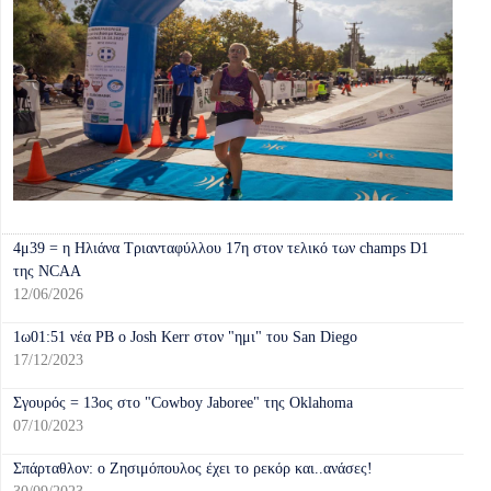
4μ39 = η Ηλιάνα Τριανταφύλλου 17η στον τελικό των champs D1
της NCAA
12/06/2026
1ω01:51 νέα ΡΒ ο Josh Kerr στον "ημι" του San Diego
17/12/2023
Σγουρός = 13ος στο "Cowboy Jaboree" της Oklahoma
07/10/2023
Σπάρταθλον: o Ζησιμόπουλος έχει το ρεκόρ και..ανάσες!