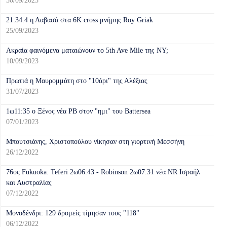
30/09/2023
21:34.4 η Λαβασά στα 6Κ cross μνήμης Roy Griak
25/09/2023
Ακραία φαινόμενα ματαιώνουν το 5th Ave Mile της NY;
10/09/2023
Πρωτιά η Μαυρομμάτη στο "10άρι" της Αλέξιας
31/07/2023
1ω11:35 ο Ξένος νέα PΒ στον "ημι" του Battersea
07/01/2023
Μπουτσιάνης, Χριστοπούλου νίκησαν στη γιορτινή Μεσσήνη
26/12/2022
76ος Fukuoka: Teferi 2ω06:43 - Robinson 2ω07:31 νέα NR Ισραήλ
και Αυστραλίας
07/12/2022
Μονοδένδρι: 129 δρομείς τίμησαν τους "118"
06/12/2022