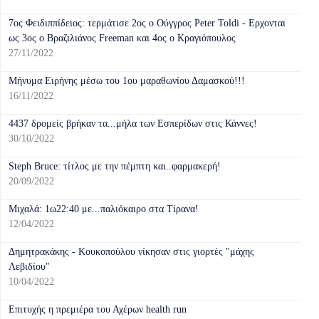
7ος Φειδιππίδειος: τερμάτισε 2ος ο Ούγγρος Peter Toldi - Ερχονται
ως 3ος ο Βραζιλιάνος Freeman και 4ος ο Κραγιόπουλος
27/11/2022
Μήνυμα Ειρήνης μέσω του 1ου μαραθωνίου Δαμασκού!!!
16/11/2022
4437 δρομείς βρήκαν τα...μήλα των Εσπερίδων στις Κάννες!
30/10/2022
Steph Bruce: τίτλος με την πέμπτη και..φαρμακερή!
20/09/2022
Μιχαλά: 1ω22:40 με...παλιόκαιρο στα Τίρανα!
12/04/2022
Δημητρακάκης - Κουκοπούλου νίκησαν στις γιορτές "μάχης
Λεβιδίου"
10/04/2022
Επιτυχής η πρεμιέρα του Αχέρων health run