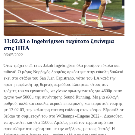
13:02.03 ο Ingebrigtsen ταχύτατο ξεκίνημα
στις ΗΠΑ
06/05/2022
Όταν τρέχει ο 21 ετών Jakob Ingebrigtsen όλα μοιάζουν εύκολα και
πιθανά! Ο μέγας Νορβηγός δρομέας αρκέστηκε στην εύκολη δουλειά
εκεί στο στάδιο του San Juan Capistrano, νότια του LA κατά την
πρώτη εμφάνισή της θερινής περιόδου. Επέτρεψε στους συν –
τρέχτες του να εργαστούν, να γίνουν πρωταγωνιστές για 4600μ στον
αγώνα των 5000μ της συνάντησης Sound Running. Με μια αλλαγή
ρυθμού, απλά και εύκολα, πέρασε επικεφαλής και τερμάτισε νικητής
με 13:02.03, την καλύτερη εφετινή επίδοση στον κόσμο. Εξασφάλισε
βέβαια τη συμμετοχή του στο WChamps «Eugene 2022». Δικαιούται
να αγωνιστεί και στα 1500μ. Αμέσως μετά τον τερματισμό του
αφοσιώθηκε στη σχέση του με την «εξέδρα», με τους θεατές! Η