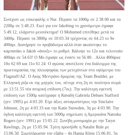
Συνέχισε ως επικεφαλής ο Nur. Πέρασε τα 1000μ σε 2:38.00 και τα
2200μ σε 5:48.23. Εκεί για τον Jakobing το χρονόμετρο έγραφε
5:49.12, ελάχιστο μειονέκτημα! Ο Mohumed επιτέθηκε μετά τα
3400μ. Πέρασε τα 3800μ σε 10:03.34 τρέχοντας σε 64.23 το 9ο
400άρι. Διατήρησε το προβάδισμα αλλά όταν ακούστηκε το
καμπανάκι ο Jakob «άνοιξε» το ρυθμό. Κάλυψε το 12ο και τελευταίο
400άρι σε 54.63! Ο Μο έγραψε ως έναντι τα 56.80…Αλλα 400άρια:
10ο 62.69 και 11ο 61.24. Ο αγώνας αποτέλεσε ένα διάλειμμα της
προετοιμασίας της πλειοψηφίας των μετεχόντων στο υψόμετρο του
Flagstaff/ΑΖ. Ο Ακης Μεντράνο δρομέας της Team Boulder, με
Ελληνική ρίζα εκ της μητρός του, πέτυχε στη 2η σε ποιότητα σειρά
με 13:51.55 νέα ατομική επίδοση (7ος). Την καλύτερη εφετινή
επίδοση των 1500μ κατέγραψε η Καναδή Gabriela Debues Stafford
(γεν: 1995) με 4:03.20. Είχε άξιες ανταγωνίστριες την Sinclaire
Johnson, 2η με 4:03.33 και την Katie Snowden, 3η με 4:03.90. Την
όγδοη καλύτερη εφετινή των 5000μ σημείωσε η Αμερικάνα Natosha
Rogers (γεν: 1991) με 15:05.22. Συνέβη μονομαχία με την Taryn
Rawlings, 2η με 15:05.94. Τρίτη προσήλθε η Natalie Rule με
15:06.50. Συμπλήρωσαν την εξάδα – 4η Hanna Klein 15:06.81, 5η