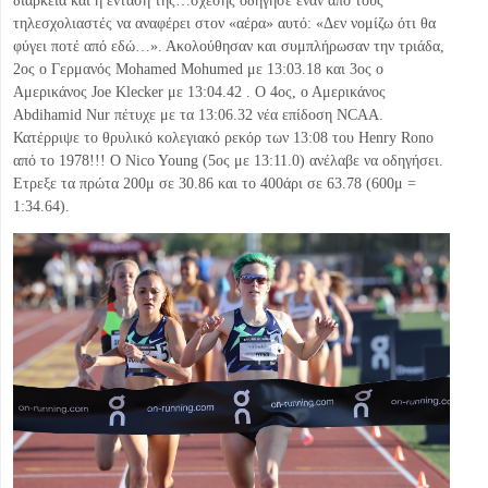
διάρκεια και η ένταση της…σχέσης οδήγησε έναν από τους
τηλεσχολιαστές να αναφέρει στον «αέρα» αυτό: «Δεν νομίζω ότι θα
φύγει ποτέ από εδώ…». Ακολούθησαν και συμπλήρωσαν την τριάδα,
2ος ο Γερμανός Mohamed Mohumed με 13:03.18 και 3ος ο
Αμερικάνος Joe Klecker με 13:04.42 . Ο 4ος, ο Αμερικάνος
Abdihamid Nur πέτυχε με τα 13:06.32 νέα επίδοση NCAA.
Κατέρριψε το θρυλικό κολεγιακό ρεκόρ των 13:08 του Henry Rono
από το 1978!!! Ο Nico Young (5ος με 13:11.0) ανέλαβε να οδηγήσει.
Ετρεξε τα πρώτα 200μ σε 30.86 και το 400άρι σε 63.78 (600μ =
1:34.64).