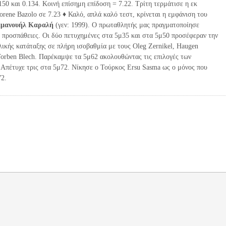
150 και 0.134. Κοινή επίσημη επίδοση = 7.22. Τρίτη τερμάτισε η εκ
rene Bazolo σε 7.23 ♦ Καλό, απλά καλό τεστ, κρίνεται η εμφάνιση του
μανουήλ Καραλή
(γεν: 1999). Ο πρωταθλητής μας πραγματοποίησε
ε προσπάθειες. Οι δύο πετυχημένες στα 5μ35 και στα 5μ50 προσέφεραν την
λικής κατάταξης σε πλήρη ισοβαθμία με τους Oleg Zernikel, Haugen
 Torben Blech. Παρέκαμψε τα 5μ62 ακολουθώντας τις επιλογές των
 Απέτυχε τρις στα 5μ72. Νίκησε ο Τούρκος Ersu Sasma ως ο μόνος που
72.