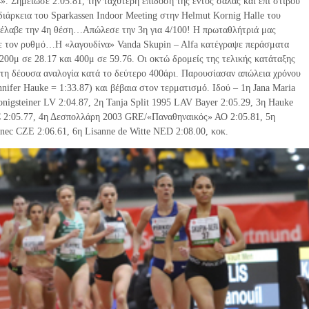
». Σημείωσε 2:05.81, την ταχύτερη επίδοσή της εντός σάλας και επί στίβου
διάρκεια του Sparkassen Indoor Meeting στην Helmut Kornig Halle του
έλαβε την 4η θέση…Απώλεσε την 3η για 4/100! Η πρωταθλήτριά μας
 τον ρυθμό…Η «λαγουδίνα» Vanda Skupin – Alfa κατέγραψε περάσματα
200μ σε 28.17 και 400μ σε 59.76. Οι οκτώ δρομείς της τελικής κατάταξης
 τη δέουσα αναλογία κατά το δεύτερο 400άρι. Παρουσίασαν απώλεια χρόνου
nnifer Hauke = 1:33.87) και βέβαια στον τερματισμό. Ιδού – 1η Jana Maria
nigsteiner LV 2:04.87, 2η Tanja Split 1995 LAV Bayer 2:05.29, 3η Hauke
C 2:05.77, 4η Δεσπολλάρη 2003 GRE/«Παναθηναικός» ΑΟ 2:05.81, 5η
nec CZE 2:06.61, 6η Lisanne de Witte NED 2:08.00, κοκ.