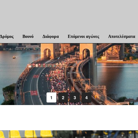
Δρόμος
Βουνό
Διάφορα
Επόμενοι αγώνες
Αποτελέσματα
1
2
3
4