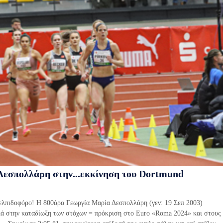
 Δεσπολλάρη στην...εκκίνηση του Dortmund
ελπιδοφόρο! Η 800άρα Γεωργία Μαρία Δεσπολλάρη (γεν: 19 Σεπ 2003)
κά στην καταδίωξη των στόχων = πρόκριση στο Euro «Roma 2024» και στους