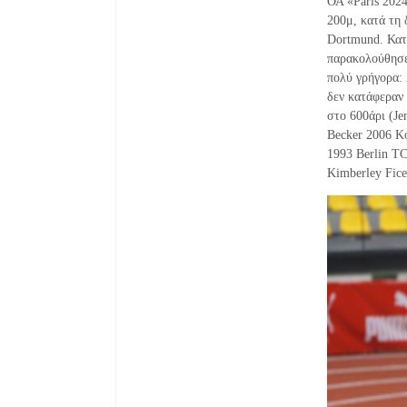
ΟΑ «Paris 2024
200μ, κατά τη 
Dortmund. Κατ
παρακολούθησε
πολύ γρήγορα: 
δεν κατάφεραν
στο 600άρι (Je
Becker 2006 Ko
1993 Berlin T
Kimberley Fice