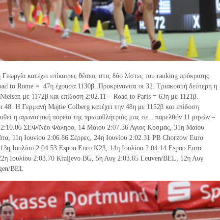
 Γεωργία κατέχει επίκαιρες θέσεις στις δύο λίστες του ranking πρόκρισης.
oad to Rome = 47η έχουσα 1130β. Προκρίνονται οι 32. Τριακοστή δεύτερη η
ielsen με 1172β και επίδοση 2:02.11 – Road to Paris = 63η με 1121β.
ι 48. Η Γερμανή Majtie Colberg κατέχει την 48η με 1152β και επίδοση
ουθεί η αγωνιστική πορεία της πρωταθλήτριάς μας σε…παρελθόν 11 μηνών –
 2:10.06 ΣΕΦ/Νέο Φάληρο, 14 Μαίου 2:07.36 Αγιος Κοσμάς, 31η Μαίου
τα, 11η Ιουνίου 2:06.86 Σέρρες, 24η Ιουνίου 2:02.31 ΡΒ Chorzow Euro
13η Ιουλίου 2:04.53 Espoo Euro K23, 14η Ιουλίου 2:04.14 Espoo Euro
22η Ιουλίου 2:03.70 Kraljevo BG, 5η Αυγ 2:03.65 Leuven/BEL, 12η Αυγ
ngen/BEL