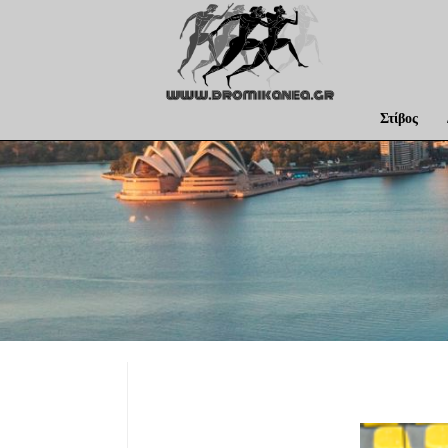
Στίβος