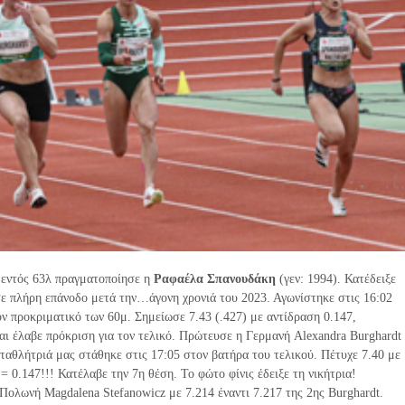
 εντός 63λ πραγματοποίησε η
Ραφαέλα Σπανουδάκη
(γεν: 1994). Κατέδειξε
σε πλήρη επάνοδο μετά την…άγονη χρονιά του 2023. Αγωνίστηκε στις 16:02
ν προκριματικό των 60μ. Σημείωσε 7.43 (.427) με αντίδραση 0.147,
αι έλαβε πρόκριση για τον τελικό. Πρώτευσε η Γερμανή Alexandra Burghardt
ταθλήτριά μας στάθηκε στις 17:05 στον βατήρα του τελικού. Πέτυχε 7.40 με
 = 0.147!!! Κατέλαβε την 7η θέση. Το φώτο φίνις έδειξε τη νικήτρια!
Πολωνή Magdalena Stefanowicz με 7.214 έναντι 7.217 της 2ης Burghardt.