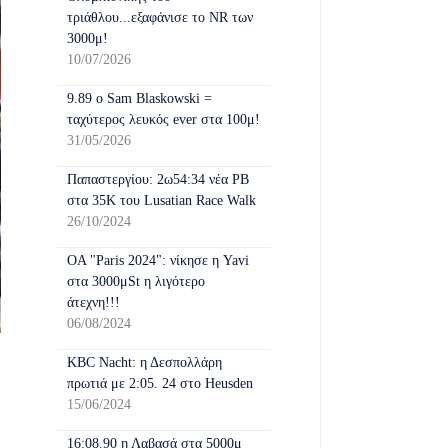
τριάθλου...εξαφάνισε το NR των
3000μ!
10/07/2026
9.89 o Sam Blaskοwski =
ταχύτερος λευκός ever στα 100μ!
31/05/2026
Παπαστεργίου: 2ω54:34 νέα ΡΒ
στα 35Κ του Lusatian Race Walk
26/10/2024
OA "Paris 2024": νίκησε η Yavi
στα 3000μSt η λιγότερο
άτεχνη!!!
06/08/2024
KBC Nacht: η Δεσπολλάρη
πρωτιά με 2:05. 24 στο Heusden
15/06/2024
16:08.90 η Λαβασά στα 5000μ