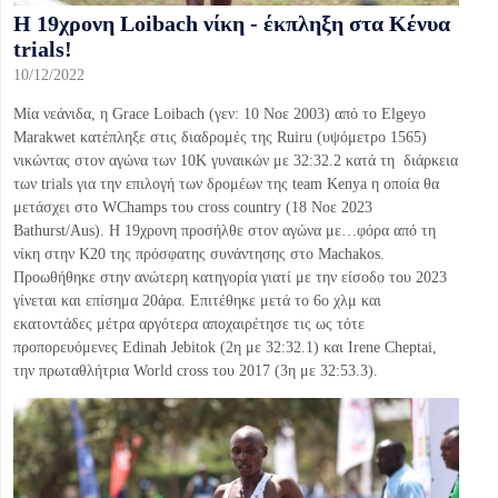
Η 19χρονη Loibach νίκη - έκπληξη στα Κένυα
trials!
10/12/2022
Μία νεάνιδα, η Grace Loibach (γεν: 10 Νοε 2003) από το Elgeyo
Marakwet κατέπληξε στις διαδρομές της Ruiru (υψόμετρο 1565)
νικώντας στον αγώνα των 10Κ γυναικών με 32:32.2 κατά τη διάρκεια
των trials για την επιλογή των δρομέων της team Kenya η οποία θα
μετάσχει στο WChamps του cross country (18 Νοε 2023
Bathurst/Aus). Η 19χρονη προσήλθε στον αγώνα με…φόρα από τη
νίκη στην Κ20 της πρόσφατης συνάντησης στο Machakos.
Προωθήθηκε στην ανώτερη κατηγορία γιατί με την είσοδο του 2023
γίνεται και επίσημα 20άρα. Επιτέθηκε μετά το 6ο χλμ και
εκατοντάδες μέτρα αργότερα αποχαιρέτησε τις ως τότε
προπορευόμενες Edinah Jebitok (2η με 32:32.1) και Irene Cheptai,
την πρωταθλήτρια World cross του 2017 (3η με 32:53.3).