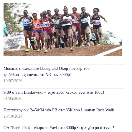
Monaco: η Cassandre Beaugrand Ολυμπιονίκης του
τριάθλου...εξαφάνισε το NR των 3000μ!
10/07/2026
9.89 o Sam Blaskοwski = ταχύτερος λευκός ever στα 100μ!
31/05/2026
Παπαστεργίου: 2ω54:34 νέα ΡΒ στα 35Κ του Lusatian Race Walk
26/10/2024
OA "Paris 2024": νίκησε η Yavi στα 3000μSt η λιγότερο άτεχνη!!!