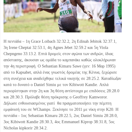
Η πεντάδα – 1η Grace Loibach 32:32.2, 2η Edinah Jebitok 32:37.1,
3η Irene Cheptai 32:53.1, 4η Agnes Jebet 32:59.2 και 5η Viola
Chepngeno 33:13.2. Επτά δρομείς στον αγώνα των ανδρών, ίδιας
απόστασης, άκουσαν ως ομάδα το καμπανάκι καθώς ολοκλήρωναν
την 4η περιστροφή. Ο Sebastian Kimaru Sawe (γεν: 16 Μαρ 1995)
από το Kapsabet, απλά ένας γνωστός δρομέας της Κένυα, ξεχώρισε
στη συνέχεια και αναδείχθηκε τελικά νικητής σε 28:25.2. Καταδίωξαν
κατά το δυνατό ο Daniel Simiu με τον Kibiwott Kandie. Απλά
περιορίστηκαν στην 2η και 3η θέση αντίστοιχα με επιδόσεις 28:28.0
και 28:30.3. Πρόλαβε θέση πρόκρισης ο Geoffrey Kamworor.
Δήλωσε ενθουσιασμένος γιατί θα πραγματοποιήσει την πέμπτη
εμφάνισή του σε WChamps. Ξεκίνησε το 2011 με νίκη στην Κ20. Η
πεντάδα - 1ος Sebastian Kimaru 28:22.5, 2ος Daniel Simiu 28:28.0,
3ος Kibiwott Kandie 28:30.3, 4ος Emmanuel Kiprop 38:31.8, 5ος
Nicholas kipkorir 28:34.2.