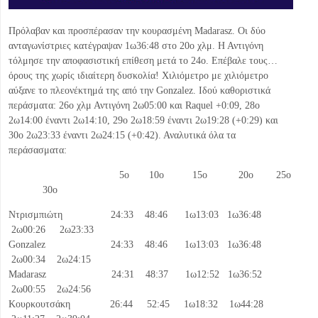
Πρόλαβαν και προσπέρασαν την κουρασμένη Madarasz. Οι δύο
ανταγωνίστριες κατέγραψαν 1ω36:48 στο 20ο χλμ. Η Αντιγόνη
τόλμησε την αποφασιστική επίθεση μετά το 24ο. Επέβαλε τους…
όρους της χωρίς ιδιαίτερη δυσκολία! Χιλιόμετρο με χιλιόμετρο
αύξανε το πλεονέκτημά της από την Gonzalez. Ιδού καθοριστικά
περάσματα: 26ο χλμ Αντιγόνη 2ω05:00 και Raquel +0:09, 28ο
2ω14:00 έναντι 2ω14:10, 29ο 2ω18:59 έναντι 2ω19:28 (+0:29) και
30ο 2ω23:33 έναντι 2ω24:15 (+0:42). Αναλυτικά όλα τα
περάσασματα:
5ο 10ο 15ο 20ο 25ο
30ο
Ντρισμπιώτη 24:33 48:46 1ω13:03 1ω36:48
2ω00:26 2ω23:33
Gonzalez 24:33 48:46 1ω13:03 1ω36:48
2ω00:34 2ω24:15
Madarasz 24:31 48:37 1ω12:52 1ω36:52
2ω00:55 2ω24:56
Κουρκουτσάκη 26:44 52:45 1ω18:32 1ω44:28