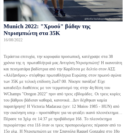
Munich 2022: "Χρυσό" βάδην της
Ντρισμπιώτη στα 35Κ
16/08/2022
Τεράστια επιτυχία, την κορυφαία προσωπική, κατέγραψε στα 38
χρόνια της η πρωταθλήτριά μας Αντιγόνη Ντρισμπιώτη! Η ικανοτάτη
και πεισματάρα βαδίστρια από την Καρδίτσα με δελτίο στον ΑΣΣ
«Αλέξανδρος» στέφθηκε πρωταθλήτρια Ευρώπης στον πρωινό αγώνα
των 35Κ με τελική επίδοση 2ω47:00. Νίκησε πανάξια! Είχε
καταδείξει διαθέσεις με τον τερματισμό της στην 4η θέση του
WChamps "Oregon 2022" πριν από τρεις εβδομάδες. Οι τρεις κυρίες
του βάθρου βάδισαν καθαρά, κανονικά...Δεν δέχθηκαν καμία
παρατήρηση! H Victoria Madarasz (γεν: 12 Μαίου 1985 - HUN) από
την εκκίνηση υπερ - προσπάθησε για να φτιάξει ικανό πλεονέκτημα…
Πέρασε τα 3χλμ σε 14:37 με προβάδισμα 16δ. Το πλεονέκτημα
περιορίστηκε στα 11δ όταν οι τρεις προπορευόμενες πέρασαν από το
15ο χλμ. Η Ντρισμπιώτη με την Σπανιόλα Raquel Gonzalez στο 18ο