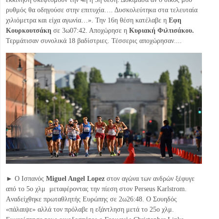
ρυθμός θα οδηγούσε στην επιτυχία…. Δυσκολεύτηκα στα τελευταία
χιλιόμετρα και είχα αγωνία…». Την 16η θέση κατέλαβε η
Εφη
Κουρκουτσάκη
σε 3ω07:42. Αποχώρησε η
Κυριακή Φιλτισάκου.
Τερμάτισαν συνολικά 18 βαδίστριες. Τέσσερις αποχώρησαν....
► O Ισπανός
Miguel Angel Lopez
στον αγώνα των ανδρών ξέφυγε
από το 5ο χλμ μεταφέροντας την πίεση στον Perseus Karlstrom.
Aναδείχθηκε πρωταθλητής Ευρώπης σε 2ω26:48. Ο Σουηδός
«πάλαιψε» αλλά τον πρόλαβε η εξάντληση μετά το 25ο χλμ.