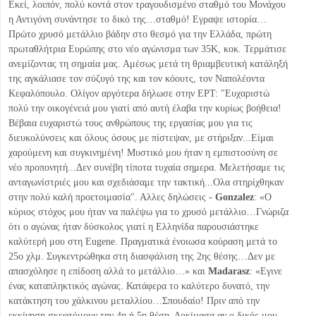
Εκεί, λοιπόν, πολύ κοντά στον τραγουδισμένο σταθμό του Μονάχου
η Αντιγόνη συνάντησε το δικό της…σταθμό! Εγραψε ιστορία…
Πρώτο χρυσό μετάλλιο βάδην στο θεσμό για την Ελλάδα, πρώτη
πρωταθλήτρια Ευρώπης στο νέο αγώνισμα των 35Κ, κοκ. Τερμάτισε
ανεμίζοντας τη σημαία μας. Αμέσως μετά τη θριαμβευτική κατάληξή
της αγκάλιασε τον σύζυγό της και τον κόουτς, τον Ναπολέοντα
Κεφαλόπουλο. Ολίγον αργότερα δήλωσε στην ΕΡΤ: "Ευχαριστώ
πολύ την οικογένειά μου γιατί από αυτή έλαβα την κυρίως βοήθεια!
Βέβαια ευχαριστώ τους ανθρώπους της εργασίας μου για τις
διευκολύνσεις και όλους όσους με πίστεψαν, με στήριξαν...Είμαι
χαρούμενη και συγκινημένη! Μυστικό μου ήταν η εμπιστοσύνη σε
νέο προπονητή...Δεν συνέβη τίποτα τυχαία σημερα. Μελετήσαμε τις
ανταγωνίστριές μου και σχεδιάσαμε την τακτική...Ολα στηρίχθηκαν
στην πολύ καλή προετοιμασία". Αλλες δηλώσεις -
Gonzalez
: «Ο
κύριος στόχος μου ήταν να παλέψω για το χρυσό μετάλλιο…Γνώριζα
ότι ο αγώνας ήταν δύσκολος γιατί η Ελληνίδα παρουσιάστηκε
καλύτερή μου στη Eugene. Πραγματικά ένοιωσα κούραση μετά το
25ο χλμ. Συγκεντρώθηκα στη διασφάλιση της 2ης θέσης…Δεν με
απασχόλησε η επίδοση αλλά το μετάλλιο…» και
Madarasz
: «Εγινε
ένας καταπληκτικός αγώνας. Κατάφερα το καλύτερο δυνατό, την
κατάκτηση του χάλκινου μεταλλίου…Σπουδαίο! Πριν από την
εκκίνηση σκεφτόμουν την 4η ή 5η θέση. Δοκίμασα αν ο δικός μου