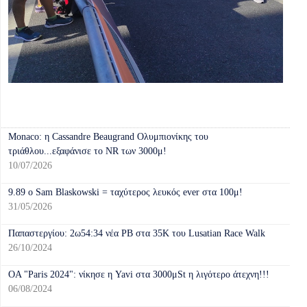
Monaco: η Cassandre Beaugrand Ολυμπιονίκης του
τριάθλου...εξαφάνισε το NR των 3000μ!
10/07/2026
9.89 o Sam Blaskοwski = ταχύτερος λευκός ever στα 100μ!
31/05/2026
Παπαστεργίου: 2ω54:34 νέα ΡΒ στα 35Κ του Lusatian Race Walk
26/10/2024
OA "Paris 2024": νίκησε η Yavi στα 3000μSt η λιγότερο άτεχνη!!!
06/08/2024