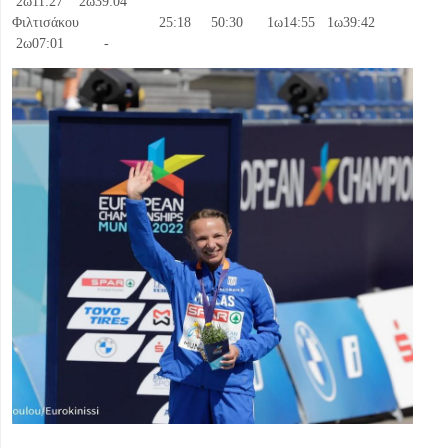
2ω11:27 2ω39:04
Φιλτισάκου 25:18 50:30 1ω14:55 1ω39:42
2ω07:01 -