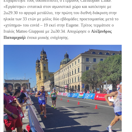
Ευχαρίστησε τους οικοδεσπότες ο Γερμανός Christopher Linke.
«Εργάστηκε» εντατικά στον αγωνιστικό χώρο και κατέκτησε με
2ω29:30 το αργυρό μετάλλιο, την πρώτη του διεθνή διάκριση στην
ηλικία των 33 ετών με μόλις δύο εβδομάδες προετοιμασίας μετά το
«χτύπημα» του covid – 19 εκεί στην Eugene. Τρίτος τερμάτισε ο
Ιταλός Matteo Giupponi με 2ω30:34. Αποχώρησε ο
Αλέξανδρος
Παπαμιχαήλ
ένεκα μυικής ενόχλησης.