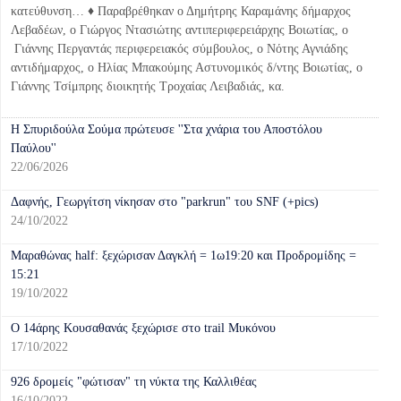
κατεύθυνση… ♦ Παραβρέθηκαν ο Δημήτρης Καραμάνης δήμαρχος
Λεβαδέων, ο Γιώργος Ντασιώτης αντιπεριφερειάρχης Βοιωτίας, ο
Γιάννης Περγαντάς περιφερειακός σύμβουλος, ο Νότης Αγνιάδης
αντιδήμαρχος, ο Ηλίας Μπακούμης Αστυνομικός δ/ντης Βοιωτίας, ο
Γιάννης Τσίμπρης διοικητής Τροχαίας Λειβαδιάς, κα.
H Σπυριδούλα Σούμα πρώτευσε ''Στα χνάρια του Αποστόλου
Παύλου''
22/06/2026
Δαφνής, Γεωργίτση νίκησαν στο "parkrun" του SNF (+pics)
24/10/2022
Μαραθώνας half: ξεχώρισαν Δαγκλή = 1ω19:20 και Προδρομίδης =
15:21
19/10/2022
Ο 14άρης Κουσαθανάς ξεχώρισε στο trail Μυκόνου
17/10/2022
926 δρομείς "φώτισαν" τη νύκτα της Καλλιθέας
16/10/2022