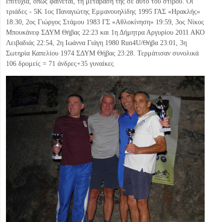
επιτυχία, όπως φαίνεται, τη μετάβασή της σε αυτό του στίβου. Οι
τριάδες - 5Κ 1ος Παναγιώτης Εμμανουηλίδης 1995 ΓΑΣ «Ηρακλής»
18:30, 2ος Γιώργος Στάμου 1983 ΓΣ «Αθλοκίνηση» 19:59, 3ος Νίκος
Μπουκάνεφ ΣΔΥΜ Θήβας 22:23 και 1η Δήμητρα Αργυρίου 2011 ΑΚΟ
Λειβαδιάς 22:54, 2η Ιωάννα Γιάγη 1980 Run4U/Θήβα 23:01, 3η
Σωτηρία Καπελίου 1974 ΣΔΥΜ Θήβας 23:28. Τερμάτισαν συνολικά
106 δρομείς = 71 άνδρες+35 γυναίκες