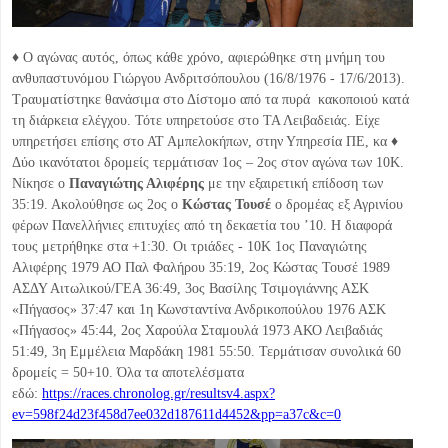
♦ Ο αγώνας αυτός, όπως κάθε χρόνο, αφιερώθηκε στη μνήμη του
ανθυπαστυνόμου Γιώργου Ανδριτσόπουλου (16/8/1976 - 17/6/2013).
Τραυματίστηκε θανάσιμα στο Δίστομο από τα πυρά κακοποιού κατά
τη διάρκεια ελέγχου. Τότε υπηρετούσε στο ΤΑ Λειβαδειάς. Είχε
υπηρετήσει επίσης στο ΑΤ Αμπελοκήπων, στην Υπηρεσία ΠΕ, κα ♦
Δύο ικανότατοι δρομείς τερμάτισαν 1ος – 2ος στον αγώνα των 10Κ.
Νίκησε ο
Παναγιώτης Αλιφέρης
με την εξαιρετική επίδοση των
35:19. Ακολούθησε ως 2ος ο
Κώστας Τουσέ
ο δρομέας εξ Αγρινίου
φέρων Πανελλήνιες επιτυχίες από τη δεκαετία του ’10. Η διαφορά
τους μετρήθηκε στα +1:30. Οι τριάδες - 10Κ 1ος Παναγιώτης
Αλιφέρης 1979 ΑΟ Παλ Φαλήρου 35:19, 2ος Κώστας Τουσέ 1989
ΑΣΔΥ Αιτωλικού/ΓΕΑ 36:49, 3ος Βασίλης Τσιμογιάννης ΑΣΚ
«Πήγασος» 37:47 και 1η Κωνσταντίνα Ανδρικοπούλου 1976 ΑΣΚ
«Πήγασος» 45:44, 2ος Χαρούλα Σταμουλά 1973 ΑΚΟ Λειβαδιάς
51:49, 3η Εμμέλεια Μαρδάκη 1981 55:50. Τερμάτισαν συνολικά 60
δρομείς = 50+10. Όλα τα αποτελέσματα
εδώ:
https://races.chronolog.gr/resultsv4.aspx?
ev=598f24d23f458d7ee032d187611d4452&pp=a37c&c=0