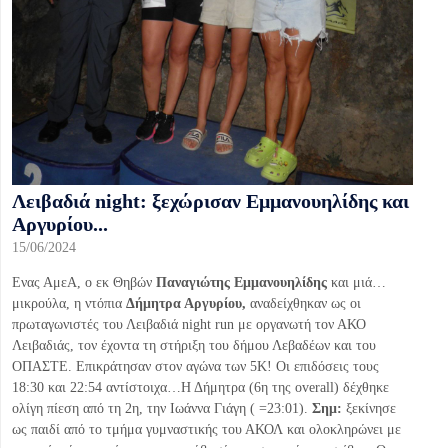
Λειβαδιά night: ξεχώρισαν Εμμανουηλίδης και
Αργυρίου...
15/06/2024
Ενας ΑμεΑ, ο εκ Θηβών
Παναγιώτης Εμμανουηλίδης
και μιά…
μικρούλα, η ντόπια
Δήμητρα Αργυρίου,
αναδείχθηκαν ως οι
πρωταγωνιστές του Λειβαδιά night run με οργανωτή τον ΑΚΟ
Λειβαδιάς, τον έχοντα τη στήριξη του δήμου Λεβαδέων και του
ΟΠΑΣΤΕ. Επικράτησαν στον αγώνα των 5Κ! Οι επιδόσεις τους
18:30 και 22:54 αντίστοιχα…Η Δήμητρα (6η της overall) δέχθηκε
ολίγη πίεση από τη 2η, την Ιωάννα Γιάγη ( =23:01).
Σημ:
ξεκίνησε
ως παιδί από το τμήμα γυμναστικής του ΑΚΟΛ και ολοκληρώνει με