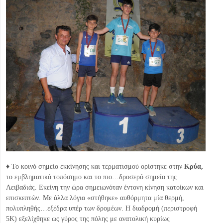
♦ Το κοινό σημείο εκκίνησης και τερματισμού ορίστηκε στην
Κρύα,
το εμβληματικό τοπόσημο και το πιο…δροσερό σημείο της
Λειβαδιάς. Εκείνη την ώρα σημειωνόταν έντονη κίνηση κατοίκων και
επισκεπτών. Με άλλα λόγια «στήθηκε» αυθόρμητα μία θερμή,
πολυπληθής…εξέδρα υπέρ των δρομέων. Η διαδρομή (περιστροφή
5Κ) εξελίχθηκε ως γύρος της πόλης με ανατολική κυρίως