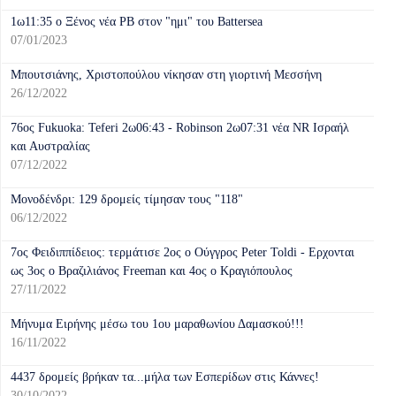
1ω11:35 ο Ξένος νέα PΒ στον "ημι" του Battersea
07/01/2023
Μπουτσιάνης, Χριστοπούλου νίκησαν στη γιορτινή Μεσσήνη
26/12/2022
76ος Fukuoka: Teferi 2ω06:43 - Robinson 2ω07:31 νέα NR Ισραήλ
και Αυστραλίας
07/12/2022
Μονοδένδρι: 129 δρομείς τίμησαν τους "118"
06/12/2022
7ος Φειδιππίδειος: τερμάτισε 2ος ο Ούγγρος Peter Toldi - Ερχονται
ως 3ος ο Βραζιλιάνος Freeman και 4ος ο Κραγιόπουλος
27/11/2022
Μήνυμα Ειρήνης μέσω του 1ου μαραθωνίου Δαμασκού!!!
16/11/2022
4437 δρομείς βρήκαν τα...μήλα των Εσπερίδων στις Κάννες!
30/10/2022