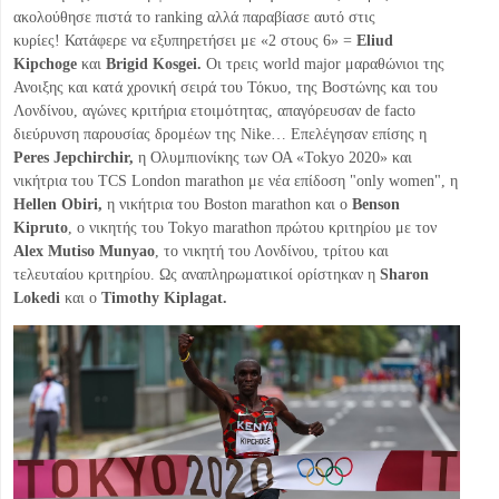
ακολούθησε πιστά το ranking αλλά παραβίασε αυτό στις
κυρίες! Κατάφερε να εξυπηρετήσει με «2 στους 6» =
Eliud
Kipchoge
και
Brigid Kosgei.
Οι τρεις world major μαραθώνιοι της
Ανοιξης και κατά χρονική σειρά του Τόκυο, της Βοστώνης και του
Λονδίνου, αγώνες κριτήρια ετοιμότητας, απαγόρευσαν de facto
διεύρυνση παρουσίας δρομέων της Nike… Επελέγησαν επίσης η
Peres Jepchirchir,
η Ολυμπιονίκης των ΟΑ «Tokyo 2020» και
νικήτρια του TCS London marathon με νέα επίδοση "only women", η
Hellen Obiri,
η νικήτρια του Boston marathon και ο
Benson
Kipruto
, ο νικητής του Tokyo marathon πρώτου κριτηρίου με τον
Alex Mutiso Munyao
, το νικητή του Λονδίνου, τρίτου και
τελευταίου κριτηρίου. Ως αναπληρωματικοί ορίστηκαν η
Sharon
Lokedi
και ο
Timothy Kiplagat.