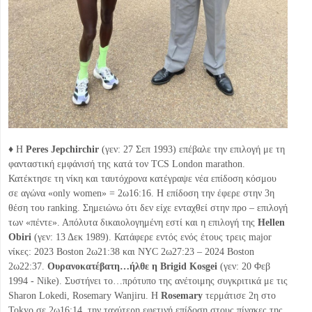
♦ H
Peres Jepchirchir
(γεν: 27 Σεπ 1993) επέβαλε την επιλογή με τη
φανταστική εμφάνισή της κατά τον TCS London marathon.
Κατέκτησε τη νίκη και ταυτόχρονα κατέγραψε νέα επίδοση κόσμου
σε αγώνα «only women» = 2ω16:16. Η επίδοση την έφερε στην 3η
θέση του ranking. Σημειώνω ότι δεν είχε ενταχθεί στην προ – επιλογή
των «πέντε». Απόλυτα δικαιολογημένη εστί και η επιλογή της
Hellen
Obiri
(γεν: 13 Δεκ 1989). Κατάφερε εντός ενός έτους τρεις major
νίκες: 2023 Boston 2ω21:38 και NYC 2ω27:23 – 2024 Boston
2ω22:37.
Ουρανοκατέβατη…ήλθε η
Brigid Kosgei
(γεν: 20 Φεβ
1994 - Nike). Συστήνει το…πρότυπο της ανέτοιμης συγκριτικά με τις
Sharon Lokedi, Rosemary Wanjiru. Η
Rosemary
τερμάτισε 2η στο
Tokyo σε 2ω16:14, την ταχύτερη εφετινή επίδοση στους πίνακες της