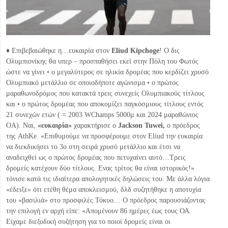
♦
Επιβεβαιώθηκε η…ευκαιρία στον
Eliud Kipchoge
! Ο δις
Ολυμπιονίκης θα υπερ – προσπαθήσει εκεί στην Πόλη του Φωτός
ώστε να γίνει • ο μεγαλύτερος σε ηλικία δρομέας που κερδίζει χρυσό
Ολυμπιακό μετάλλιο σε οποιοδήποτε αγώνισμα • ο πρώτος
μαραθωνοδρόμος που κατακτά τρεις συνεχείς Ολυμπιακούς τίτλους
και • ο πρώτος δρομέας που αποκομίζει παγκόσμιους τίτλους εντός
21 συνεχών ετών ( = 2003 WChamps 5000μ και 2024 μαραθώνιος
OΑ). Ναι,
«ευκαιρία»
χαρακτήρισε ο
Jackson Tuwei,
ο πρόεδρος
της AthKe. «Επιθυμούμε να προσφέρουμε στον Eliud την ευκαιρία
να διεκδικήσει το 3ο στη σειρά χρυσό μετάλλιο και έτσι να
αναδειχθεί ως ο πρώτος δρομέας που πετυχαίνει αυτό…Τρεις
δρομείς κατέχουν δύο τίτλους. Ενας τρίτος θα είναι ιστορικός!»
τόνισε κατά τις ιδιαίτερα απολογητικές δηλώσεις του. Με άλλα λόγια
«έδειξε» ότι ετέθη θέμα αποκλεισμού, δλδ συζητήθηκε η αποτυχία
του «βασιλιά» στο προσφιλές Τόκυο… Ο πρόεδρος παρουσιάζοντας
την επιλογή εν αρχή είπε: «Απομένουν 86 ημέρες έως τους ΟΑ.
Είχαμε διεξοδική συζήτηση για το ποιοί δρομείς είναι οι