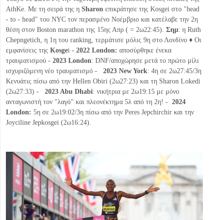
AthKe. Με τη σειρά της η
Sharon
επικράτησε της Kosgei στο "head
- to - head" του NYC τον περασμένο Νοέμβριο και κατέλαβε την 2η
θέση στον Boston marathon της 15ης Απρ ( = 2ω22:45).
Σημ
: η Ruth
Chepngetich, η 1η του ranking, τερμάτισε μόλις 9η στο Λονδίνο ♦ Οι
εμφανίσεις της
Kosge
i -
2022 London:
αποσύρθηκε ένεκα
τραυματισμού -
2023 London
: DNF/αποχώρησε μετά το πρώτο μίλι
ισχυριζόμενη νέο τραυματισμό -
2023 New York
: 4η σε 2ω27:45/3η
Κενυάτις πίσω από την Hellen Obiri (2ω27:23) και τη Sharon Lokedi
(2ω27:33) -
2023 Abu Dhabi
: νικήτρια με 2ω19:15 με μόνο
ανταγωνιστή τον "λαγό" και πλεονέκτημα 5λ από τη 2η! -
2024
London:
5η σε 2ω19:02/3η πίσω από την Peres Jepchirchir και την
Joyciline Jepkosgei (2ω16:24).