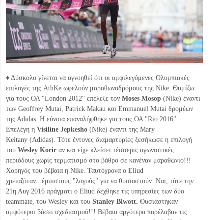
♦ Δύσκολο γίνεται να αγνοηθεί ότι οι αμφιλεγόμενες Ολυμπιακές
επιλογές της AthΚe ωφελούν μαραθωνοδρόμους της Nike. Θυμίζω:
για τους ΟΑ "London 2012" επέλεξε τον
Moses Mosop
(Nike) έναντι
των Geoffrey Mutai, Patrick Makau και Emmanuel Mutai δρομέων
της Αdidas. Η εύνοια επαναλήφθηκε για τους ΟΑ "Rio 2016".
Eπελέγη η
Visiline Jepkesho
(Nike) έναντι της Mary
Keitany (Αdidas). Τότε έντονες διαμαρτυρίες ξεσήκωσε η επιλογή
του
Wesley Korir
αν και είχε κλείσει τέσσερις αγωνιστικές
περιόδους χωρίς τερματισμό στο βάθρο σε κανέναν μαραθώνιο!!!
Χορηγός του βέβαια η Nike. Ταυτόχρονα ο Eliud
χρειαζόταν...έμπιστους "λαγούς" για να θυσιαστούν. Ναι, τότε την
21η Αυγ 2016 πράγματι ο Eliud δέχθηκε τις υπηρεσίες των δύο
teammate, του Wesley και του
Stanley Biwott.
Θυσιάστηκαν
αμφότεροι βάσει σχεδιασμού!!! Βέβαια αργότερα παρέλαβαν τις