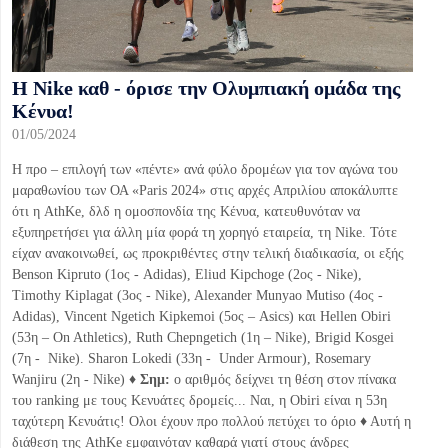
Η Nike καθ - όρισε την Ολυμπιακή ομάδα της
Κένυα!
01/05/2024
Η προ – επιλογή των «πέντε» ανά φύλο δρομέων για τον αγώνα του
μαραθωνίου των ΟΑ «Paris 2024» στις αρχές Απριλίου αποκάλυπτε
ότι η AthKe, δλδ η ομοσπονδία της Κένυα, κατευθυνόταν να
εξυπηρετήσει για άλλη μία φορά τη χορηγό εταιρεία, τη Nike. Τότε
είχαν ανακοινωθεί, ως προκριθέντες στην τελική διαδικασία, οι εξής
Benson Kipruto (1ος - Adidas), Eliud Kipchoge (2ος - Nike),
Timothy Kiplagat (3ος - Nike), Alexander Munyao Mutiso (4ος -
Adidas), Vincent Ngetich Kipkemoi (5ος – Asics) και Hellen Obiri
(53η – On Athletics), Ruth Chepngetich (1η – Nike), Brigid Kosgei
(7η - Nike). Sharon Lokedi (33η - Under Armour), Rosemary
Wanjiru (2η - Nike) ♦
Σημ:
ο αριθμός δείχνει τη θέση στον πίνακα
του ranking με τους Κενυάτες δρομείς... Ναι, η Obiri είναι η 53η
ταχύτερη Κενυάτις! Ολοι έχουν προ πολλού πετύχει το όριο ♦ Αυτή η
διάθεση της AthKe εμφαινόταν καθαρά γιατί στους άνδρες