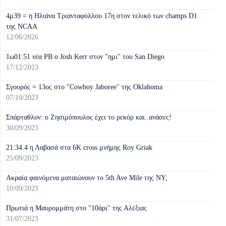
4μ39 = η Ηλιάνα Τριανταφύλλου 17η στον τελικό των champs D1
της NCAA
12/06/2026
1ω01:51 νέα ΡΒ ο Josh Kerr στον "ημι" του San Diego
17/12/2023
Σγουρός = 13ος στο "Cowboy Jaboree" της Oklahoma
07/10/2023
Σπάρταθλον: o Ζησιμόπουλος έχει το ρεκόρ και..ανάσες!
30/09/2023
21:34.4 η Λαβασά στα 6Κ cross μνήμης Roy Griak
25/09/2023
Ακραία φαινόμενα ματαιώνουν το 5th Ave Mile της NY;
10/09/2023
Πρωτιά η Μαυρομμάτη στο "10άρι" της Αλέξιας
31/07/2023