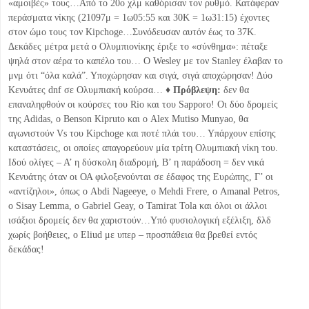
«αμοιβές» τους…Από το 20ο χλμ καθόρισαν τον ρυθμό. Κατάφεραν
περάσματα νίκης (21097μ = 1ω05:55 και 30Κ = 1ω31:15) έχοντες
στον ώμο τους τον Kipchoge…Συνόδευσαν αυτόν έως το 37Κ.
Δεκάδες μέτρα μετά ο Ολυμπιονίκης έριξε το «σύνθημα»: πέταξε
ψηλά στον αέρα το καπέλο του… Ο Wesley με τον Stanley έλαβαν το
μνμ ότι “όλα καλά”. Υποχώρησαν και σιγά, σιγά αποχώρησαν! Δύο
Κενυάτες dnf σε Ολυμπιακή κούρσα… ♦
Πρόβλεψη:
δεν θα
επαναληφθούν οι κούρσες του Rio και του Sapporo! Οι δύο δρομείς
της Αdidas, ο Benson Kipruto και ο Alex Mutiso Munyao, θα
αγωνιστούν Vs του Kipchoge και ποτέ πλάι του… Υπάρχουν επίσης
καταστάσεις, οι οποίες απαγορεύουν μία τρίτη Ολυμπιακή νίκη του.
Ιδού ολίγες – Α’ η δύσκολη διαδρομή, Β’ η παράδοση = δεν νικά
Κενυάτης όταν οι ΟΑ φιλοξενούνται σε έδαφος της Ευρώπης, Γ’ οι
«αντίζηλοι», όπως ο Abdi Nageeye, ο Mehdi Frere, ο Amanal Petros,
ο Sisay Lemma, ο Gabriel Geay, ο Tamirat Tola και όλοι οι άλλοι
ισάξιοι δρομείς δεν θα χαριστούν…Υπό φυσιολογική εξέλιξη, δλδ
χωρίς βοήθειες, ο Eliud με υπερ – προσπάθεια θα βρεθεί εντός
δεκάδας!