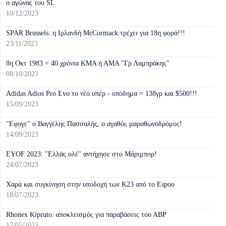
ο αγώνας του SL
10/12/2023
SPAR Brussels: η Ιρλανδή McCormack τρέχει για 18η φορά!!!
23/11/2023
8η Οκτ 1983 = 40 χρόνια ΚΜΑ ή ΑΜΑ "Γρ Λαμπράκης"
08/10/2023
Adidas Adios Pro Evo το νέο υπέρ - υπόδημα = 138γρ και $500!!!
15/09/2023
"Εφυγε" ο Βαγγέλης Πασσαλής, ο αγαθός μαραθωνοδρόμος!
14/09/2023
EYOF 2023: "Ελλάς ολέ" αντήχησε στο Μάριμπορ!
24/07/2023
Χαρά και συγκίνηση στην υποδοχή των Κ23 από το Espoo
18/07/2023
Rhonex Kipruto: αποκλεισμός για παραβάσεις του ΑΒΡ
17/05/2023