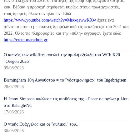
των στελεχών του ΣΔΥ, οι επιταγές της δρομικής πραγματικότητας,
κοκ. Βέβαια η προσοχή στρέφεται κυρίως στους πρωταγωνιστές,
τους δρομείς όλων των ηλικιών! Εδώ:
https://www.youtube.com/watch?v=Msx-qawwKXw
έχετε ένα
σύντομο promo με εικόνες δρομέων από τις «εκδόσεις» του 2021 και
2022. Ολες τις πληροφορίες και την «πύλη» εγγραφών έχετε εδώ:
https://crete-marathon.gr
Ο καπνός των wildfires απειλεί την ομαλή εξελιξη του WCh K20
''Oregon 2026'
05/08/2026
Birmingham 10η Αυγούστου = το ''νόστιμον ήμαρ'' του Ingebrigtsen
28/07/2026
Η Jenny Simpson απώλεσε τις αισθήσεις της - Pacer σε αγώνα μιλίου
στο Raleigh/NC
17/06/2026
Ο νταής Ευάγγελος και οι "αυλικοί" του...
30/05/2026