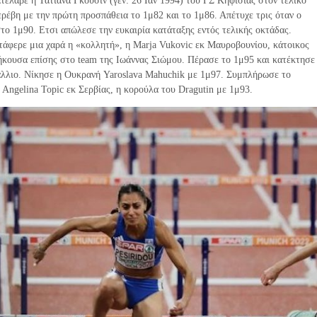
τέλαβε η Τατιάνα Γκούσιν (γεν: 26 Ιαν 1994) του ΓΣ Κηφισιάς στον τελικό
ρέβη με την πρώτη προσπάθεια το 1μ82 και το 1μ86. Απέτυχε τρις όταν ο
το 1μ90. Ετσι απώλεσε την ευκαιρία κατάταξης εντός τελικής οκτάδας.
τάφερε μια χαρά η «κολλητή», η Marja Vukovic εκ Μαυροβουνίου, κάτοικος
ήκουσα επίσης στο team της Ιωάννας Σιώμου. Πέρασε το 1μ95 και κατέκτησε
άλλιο. Νίκησε η Ουκρανή Yaroslava Mahuchik με 1μ97. Συμπλήρωσε το
 Angelina Topic εκ Σερβίας, η κορούλα του Dragutin με 1μ93.