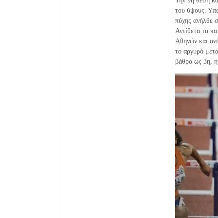
Την 9η θέση κα
του ύψους. Υπε
πύχης ανήλθε σ
Αντίθετα τα κα
Αθηνών και αν
το αργυρό μετ
βάθρο ως 3η, η