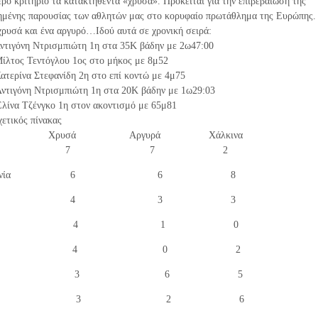
ο κριτήριο τα κατακτηθέντα «χρυσά». Πρόκειται για την επιβεβαίωση της
ημένης παρουσίας των αθλητών μας στο κορυφαίο πρωτάθλημα της Ευρώπης.
χρυσά και ένα αργυρό…Ιδού αυτά σε χρονική σειρά:
Αντιγόνη Ντρισμπιώτη 1η στα 35Κ βάδην με 2ω47:00
Μίλτος Τεντόγλου 1ος στο μήκος με 8μ52
ατερίνα Στεφανίδη 2η στο επί κοντώ με 4μ75
Αντιγόνη Ντρισμπιώτη 1η στα 20Κ βάδην με 1ω29:03
Ελίνα Τζένγκο 1η στον ακοντισμό με 65μ81
χετικός πίνακας
ά Αργυρά Χάλκινα
Γερμανία 7 7 2
εγ Βρετανία 6 6 8
Ισπανία 4 3 3
Ελλάδα 4 1 0
Ολλανδία 4 0 2
Πολωνία 3 6 5
 Ιταλία 3 2 6