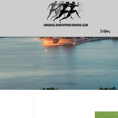
Στίβος