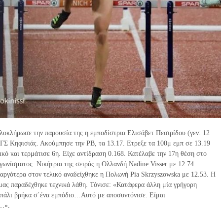
οκλήρωσε την παρουσία της η εμποδίστρια Ελισάβετ Πεσιρίδου (γεν: 12
 ΓΣ Κηφισιάς. Ακούμπησε την ΡΒ, τα 13.17. Ετρεξε τα 100μ εμπ σε 13.19
ικό και τερμάτισε 6η. Είχε αντίδραση 0.168. Κατέλαβε την 17η θέση στο
ωνίσματος. Νικήτρια της σειράς η Ολλανδή Nadine Visser με 12.74.
αργότερα στον τελικό αναδείχθηκε η Πολωνή Pia Skrzyszowska με 12.53. Η
μας παραδέχθηκε τεχνικά λάθη. Τόνισε: «Κατάφερα άλλη μία γρήγορη
 πάλι βρήκα σ΄ένα εμπόδιο…Αυτό με αποσυντόνισε. Είμαι
η…».