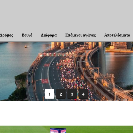
Δρόμος
Βουνό
Διάφορα
Επόμενοι αγώνες
Αποτελέσματα
1
2
3
4