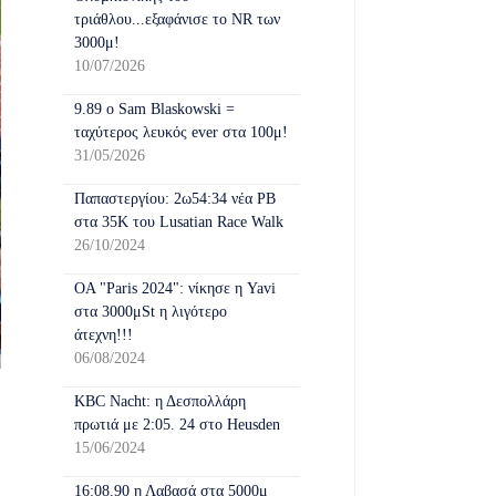
τριάθλου...εξαφάνισε το NR των
3000μ!
10/07/2026
9.89 o Sam Blaskοwski =
ταχύτερος λευκός ever στα 100μ!
31/05/2026
Παπαστεργίου: 2ω54:34 νέα ΡΒ
στα 35Κ του Lusatian Race Walk
26/10/2024
OA "Paris 2024": νίκησε η Yavi
στα 3000μSt η λιγότερο
άτεχνη!!!
06/08/2024
KBC Nacht: η Δεσπολλάρη
πρωτιά με 2:05. 24 στο Heusden
15/06/2024
16:08.90 η Λαβασά στα 5000μ