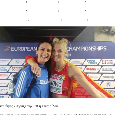
Νορβηγία 3 1 2
Ουκρανία 2 1 2
 Φινλανδία 2 1 1
στο ύψος - Αγγιξε την ΡΒ η Πεσιρίδου