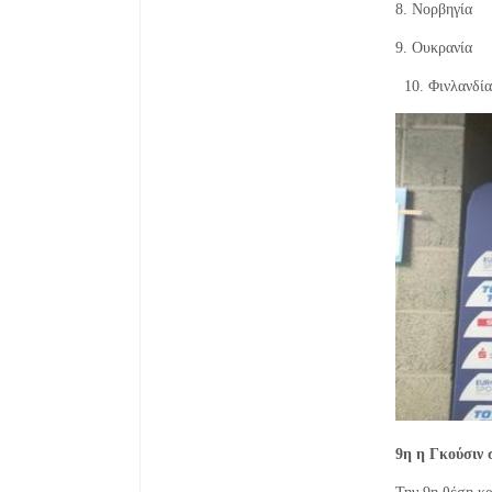
8. 
9. 
10.
9η η Γκούσιν 